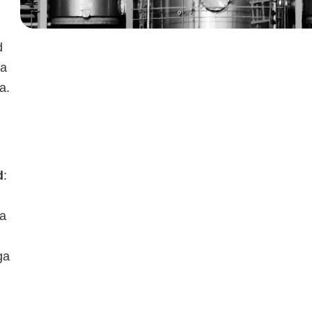
d
la
a.
d
:
ja
ga