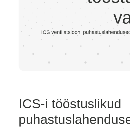
v
ICS ventilatsiooni puhastuslahenduse
ICS-i tööstuslikud
puhastuslahendus