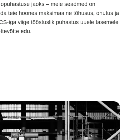
silopuhastuse jaoks – meie seadmed on
gada teie hoones maksimaalne tõhusus, ohutus ja
CS-iga viige tööstuslik puhastus uuele tasemele
ttevõtte edu.