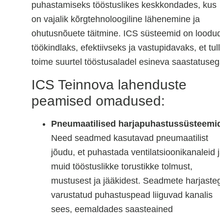
puhastamiseks tööstuslikes keskkondades, kus
on vajalik kõrgtehnoloogiline lähenemine ja
ohutusnõuete täitmine. ICS süsteemid on loodu
töökindlaks, efektiivseks ja vastupidavaks, et tul
toime suurtel tööstusaladel esineva saastatuseg
ICS Teinnova lahenduste
peamised omadused:
Pneumaatilised harjapuhastussüsteemi
Need seadmed kasutavad pneumaatilist
jõudu, et puhastada ventilatsioonikanaleid 
muid tööstuslikke torustikke tolmust,
mustusest ja jääkidest. Seadmete harjaste
varustatud puhastuspead liiguvad kanalis
sees, eemaldades saasteained