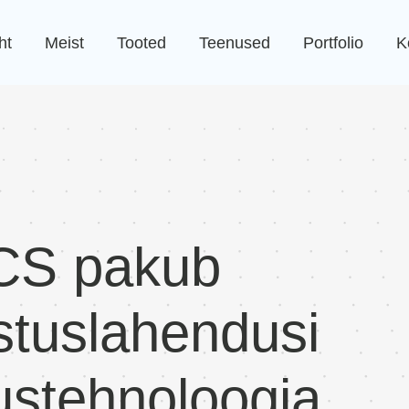
ht
Meist
Tooted
Teenused
Portfolio
K
CS pakub
stuslahendusi
ustehnoloogia