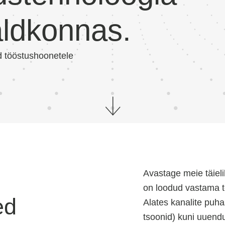
aldkonnas.
d tööstushoonetele
Avastage meie täieli
on loodud vastama t
ed
Alates kanalite puh
tsoonid) kuni uuendus