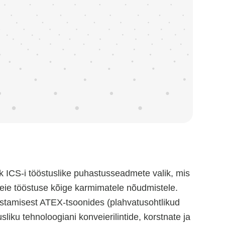
k ICS-i tööstuslike puhastusseadmete valik, mis
eie tööstuse kõige karmimatele nõudmistele.
astamisest ATEX-tsoonides (plahvatusohtlikud
liku tehnoloogiani konveierilintide, korstnate ja