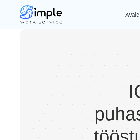
Avale
I
puha
tööst