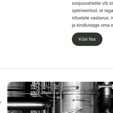
soojusvahetite või 
optimeeritud, et ta
nõuetele vastavus. I
ja kindlustage oma e
Küsi lisa
e