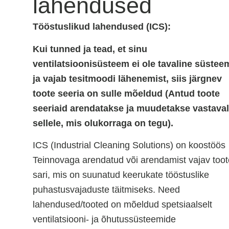
lahendused
Tööstuslikud lahendused (ICS):
Kui tunned ja tead, et sinu
ventilatsioonisüsteem ei ole tavaline süstee
ja vajab tesitmoodi lähenemist, siis järgnev
toote seeria on sulle mõeldud (Antud toote
seeriaid arendatakse ja muudetakse vastaval
sellele, mis olukorraga on tegu).
ICS (Industrial Cleaning Solutions) on koostöös
Teinnovaga arendatud või arendamist vajav toot
sari, mis on suunatud keerukate tööstuslike
puhastusvajaduste täitmiseks. Need
lahendused/tooted on mõeldud spetsiaalselt
ventilatsiooni- ja õhutussüsteemide