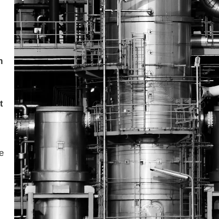
m
t
e