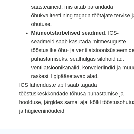
saasteaineid, mis aitab parandada
õhukvaliteeti ning tagada töötajate tervise j
ohutuse.
Mitmeotstarbelised seadmed
: ICS-
seadmeid saab kasutada mitmesuguste
tööstuslike õhu- ja ventilatsioonisüsteemid
puhastamiseks, sealhulgas silohoidlad,
ventilatsioonikanalid, konveierlindid ja muu
raskesti ligipääsetavad alad.
ICS lahenduste abil saab tagada
tööstuskeskkondade tõhusa puhastamise ja
hoolduse, järgides samal ajal kõiki tööstusohutu
ja hügieeninõudeid