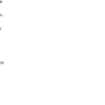
e
:
X-
t
õi