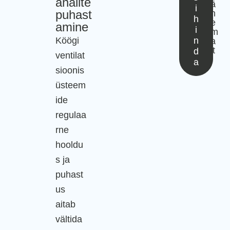
analite
ä
i
puhast
h
h
e
amine
i
m
Köögi
n
a
lt
d
ventilat
a
sioonis
üsteem
ide
regulaa
rne
hooldu
s ja
puhast
us
aitab
vältida