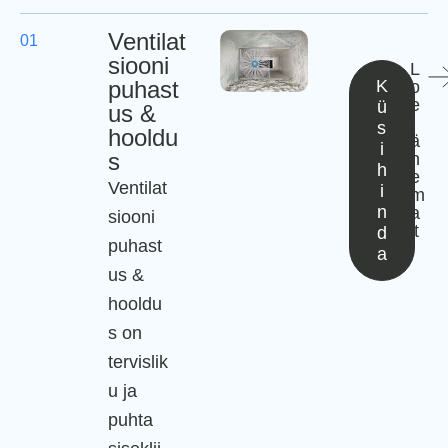
Ventilat
01
siooni
L
puhast
K
o
e
ü
us &
l
s
hooldu
ä
i
s
h
h
e
Ventilat
i
m
n
a
siooni
lt
d
puhast
a
us &
hooldu
s on
tervislik
u ja
puhta