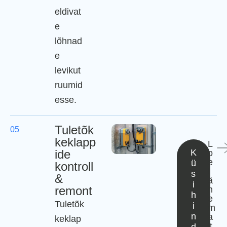
eldivat
e
lõhnad
e
levikut
ruumid
esse.
Tuletõk
05
keklapp
L
ide
K
o
e
ü
kontroll
l
s
&
ä
i
remont
h
h
e
Tuletõk
i
m
n
a
keklap
lt