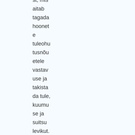
st, mis
aitab
tagada
hoonet
e
tuleohu
tusnõu
etele
vastav
use ja
takista
da tule,
kuumu
se ja
suitsu
levikut.