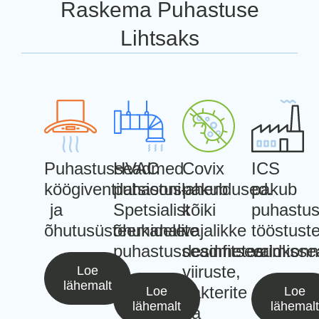
Raskema Puhastuse
Lihtsaks
Puhastusseadmed
HVAC
Covix
ICS
köögiventilatsiooni-
puhastuslahendused.
pakub
pakub
ja
Spetsialist
kõiki
puhastus
õhutusüsteemidele.
õhukanalite
vajalikke
tööstust
puhastusseadmetes.
desinfitseerimiss
valdkonn
viiruste,
Loe
lähemalt
bakterite
Loe
Loe
lähemalt
lähemalt
ja