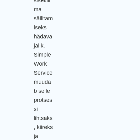
siseklii
ma
säilitam
iseks
hädava
jalik.
Simple
Work
Service
muuda
b selle
protses
si
lihtsaks
, kiireks
ja