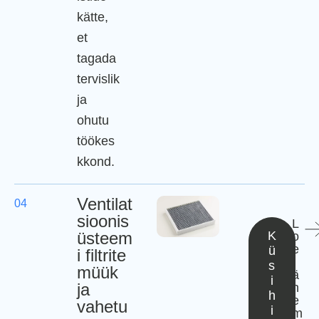
kätte,
et
tagada
tervislik
ja
ohutu
töökes
kkond.
Ventilat
04
sioonis
L
üsteem
K
o
e
ü
i filtrite
l
s
müük
ä
i
ja
h
h
e
vahetu
i
m