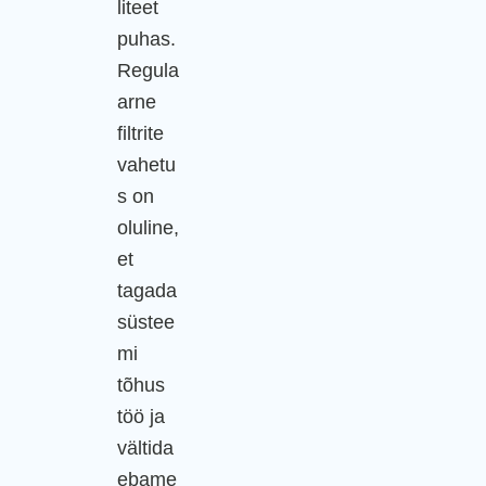
liteet
puhas.
Regula
arne
filtrite
vahetu
s on
oluline,
et
tagada
süstee
mi
tõhus
töö ja
vältida
ebame