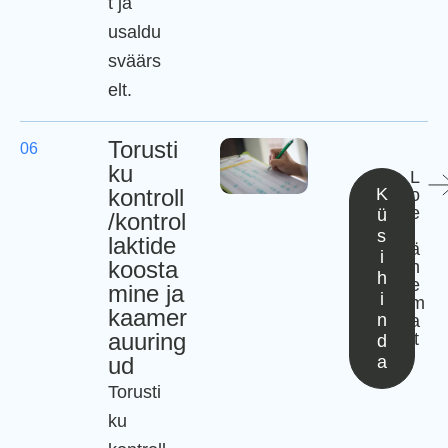
t ja
usaldu
sväärs
elt.
Torusti
06
ku
L
kontroll
K
o
e
ü
/kontrol
l
s
laktide
ä
i
koosta
h
h
e
mine ja
i
m
kaamer
n
a
auuring
lt
d
ud
a
Torusti
ku