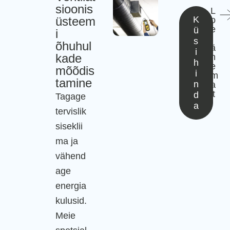
sioonis
L
üsteem
K
o
e
ü
i
l
s
õhuhul
ä
i
kade
h
h
e
mõõdis
i
m
tamine
n
a
lt
d
Tagage
a
tervislik
siseklii
ma ja
vähend
age
energia
kulusid.
Meie