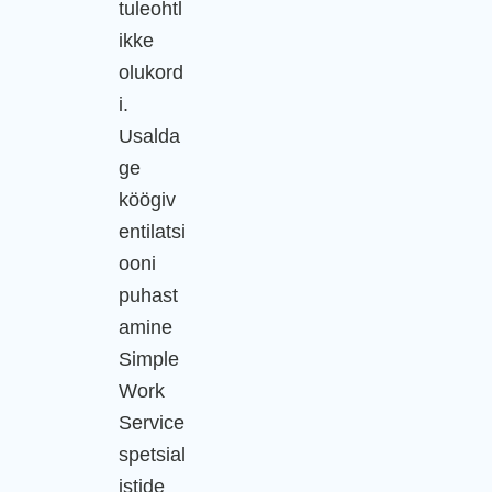
tuleohtl
ikke
olukord
i.
Usalda
ge
köögiv
entilatsi
ooni
puhast
amine
Simple
Work
Service
spetsial
istide