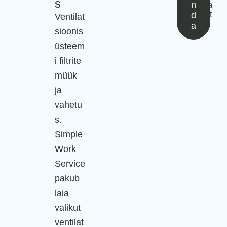
s
n
a
lt
d
Ventilat
a
sioonis
üsteem
i filtrite
müük
ja
vahetu
s.
Simple
Work
Service
pakub
laia
valikut
ventilat