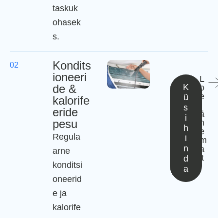
taskuk
ohasek
s.
Kondits
02
ioneeri
L
de &
K
o
e
ü
kalorife
l
s
eride
ä
i
pesu
h
h
e
Regula
i
m
n
a
arne
lt
d
konditsi
a
oneerid
e ja
kalorife