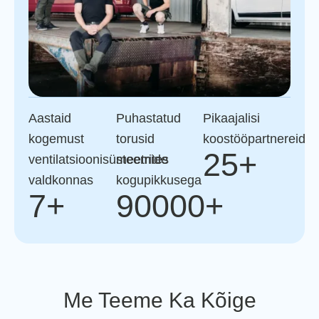
Aastaid
Puhastatud
Pikaajalisi
kogemust
torusid
koostööpartnereid
25+
ventilatsioonisüsteemide
meetrites
valdkonnas
kogupikkusega
7+
90000+
Me Teeme Ka Kõige