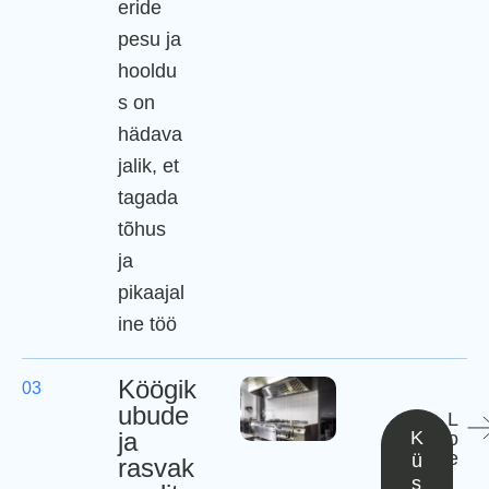
eride
pesu ja
hooldu
s on
hädava
jalik, et
tagada
tõhus
ja
pikaajal
ine töö
Köögik
03
ubude
L
ja
K
o
e
ü
rasvak
l
s