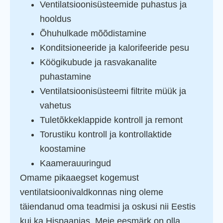
Ventilatsioonisüsteemide puhastus ja
hooldus
Õhuhulkade mõõdistamine
Konditsioneeride ja kalorifeeride pesu
Köögikubude ja rasvakanalite
puhastamine
Ventilatsioonisüsteemi filtrite müük ja
vahetus
Tuletõkkeklappide kontroll ja remont
Torustiku kontroll ja kontrollaktide
koostamine
Kaamerauuringud
Omame pikaaegset kogemust
ventilatsioonivaldkonnas ning oleme
täiendanud oma teadmisi ja oskusi nii Eestis
kui ka Hispaanias. Meie eesmärk on olla