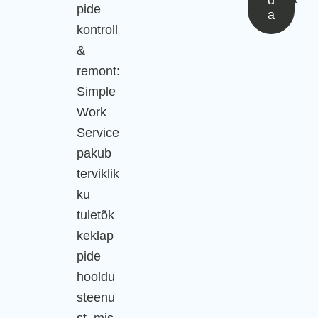
d
pide
a
kontroll
&
remont:
Simple
Work
Service
pakub
terviklik
ku
tuletõk
keklap
pide
hooldu
steenu