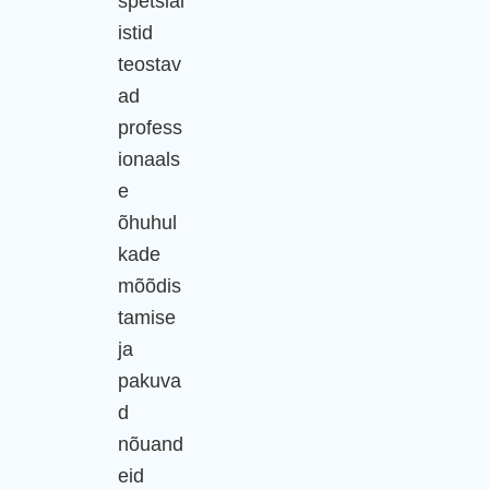
spetsial
istid
teostav
ad
profess
ionaals
e
õhuhul
kade
mõõdis
tamise
ja
pakuva
d
nõuand
eid