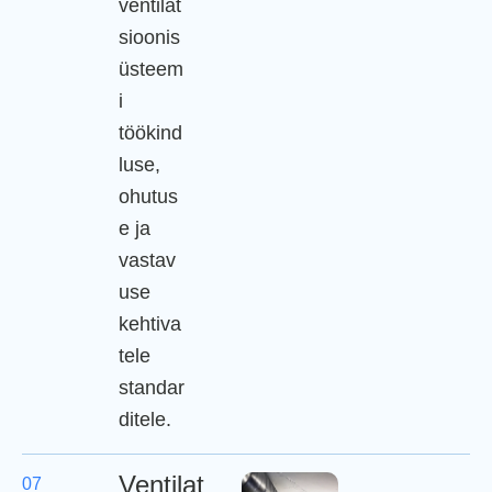
ventilat
sioonis
üsteem
i
töökind
luse,
ohutus
e ja
vastav
use
kehtiva
tele
standar
ditele.
Ventilat
07