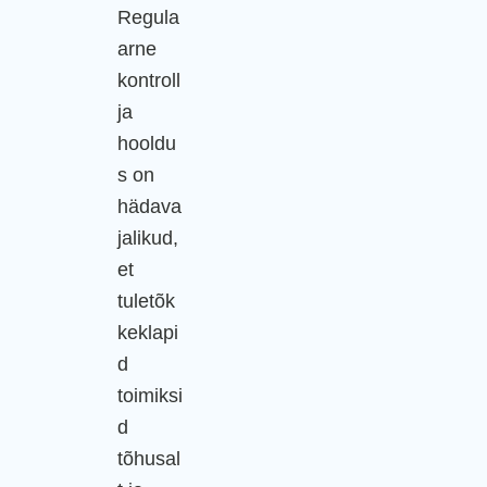
Regula
arne
kontroll
ja
hooldu
s on
hädava
jalikud,
et
tuletõk
keklapi
d
toimiksi
d
tõhusal