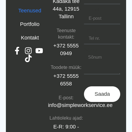
Kadaka tee
44a, 12915
E-post
Teenused
Tallinn
Portfolio
Tel nr.
Teenuste
kontakt:
Kontakt
+372 5555
Sõnum
0949
Toodete müük:
+372 5555
6558
Saada
E-post:
info@simpleworkservice.ee
Lahtioleku ajad:
E-R: 9:00 -