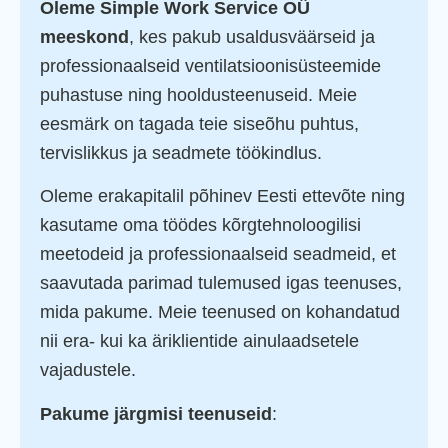
Oleme Simple Work Service OÜ
meeskond
, kes pakub usaldusväärseid ja
professionaalseid ventilatsioonisüsteemide
puhastuse ning hooldusteenuseid. Meie
eesmärk on tagada teie siseõhu puhtus,
tervislikkus ja seadmete töökindlus.
Oleme erakapitalil põhinev Eesti ettevõte ning
kasutame oma töödes kõrgtehnoloogilisi
meetodeid ja professionaalseid seadmeid, et
saavutada parimad tulemused igas teenuses,
mida pakume. Meie teenused on kohandatud
nii era- kui ka äriklientide ainulaadsetele
vajadustele.
Pakume järgmisi teenuseid
: