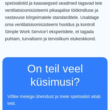
spetsialistid ja kaasaegsed seadmed tagavad teie
ventilatsioonisüsteemi pikaajalise töökindluse ja
vastavuse kõrgeimatele standarditele. Usaldage
oma ventilatsioonisüsteemi hooldus ja kontroll
Simple Work Service’i ekspertidele, et tagada
puhtam, turvalisem ja tervislikum elukeskkond.
On teil veel
küsimusi?
Võtke meiega ühendust ja meie spetsialist aitab
teid.