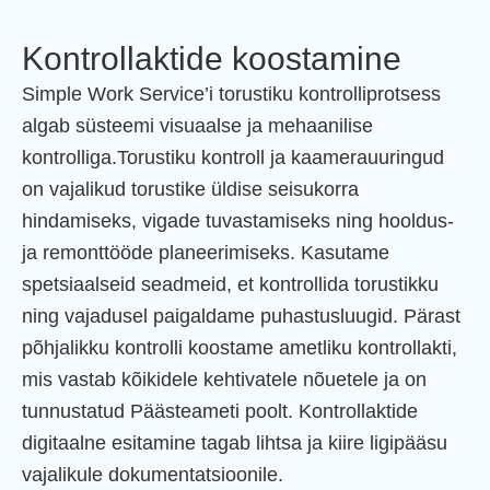
Kontrollaktide koostamine
Simple Work Service’i torustiku kontrolliprotsess
algab süsteemi visuaalse ja mehaanilise
kontrolliga.Torustiku kontroll ja kaamerauuringud
on vajalikud torustike üldise seisukorra
hindamiseks, vigade tuvastamiseks ning hooldus-
ja remonttööde planeerimiseks. Kasutame
spetsiaalseid seadmeid, et kontrollida torustikku
ning vajadusel paigaldame puhastusluugid. Pärast
põhjalikku kontrolli koostame ametliku kontrollakti,
mis vastab kõikidele kehtivatele nõuetele ja on
tunnustatud Päästeameti poolt. Kontrollaktide
digitaalne esitamine tagab lihtsa ja kiire ligipääsu
vajalikule dokumentatsioonile.