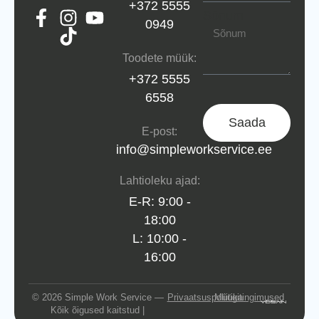
+372 5555
Sõnum
0949
Toodete müük:
+372 5555
6558
Saada
E-post:
info@simpleworkservice.ee
Lahtioleku ajad:
E-R: 9:00 -
18:00
L: 10:00 -
16:00
© 2026 Simple Work Service —
Privaatsuspoliitika
Müügitingimused
Kõik õigused kaitstud |