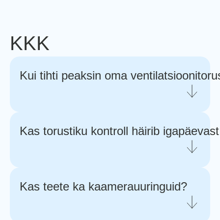
KKK
Kui tihti peaksin oma ventilatsioonitoru
Soovitame torustikku kontrollida vähemalt
kord aastas, eriti suure kasutuskoormusega
Kas torustiku kontroll häirib igapäevas
hoonetes nagu kontorid ja tööstusettevõtted.
Meie spetsialistid teostavad kontrolli kiiresti ja
tõhusalt, et minimeerida igapäevatöö
Kas teete ka kaamerauuringuid?
häirimist.