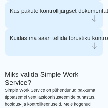
Jah, Simple Work Service pakub ka
kaamerauuringuid, et tuvastada tõrkeid ja
Kas pakute kontrollijärgset dokumentat
hinnata olukorda.
Jah, koostame üksikasjaliku raporti ja
ametliku kontrollakti, mis sisaldab visuaalseid
Kuidas ma saan tellida torustiku kontro
tõendeid ja soovitusi edasisteks sammudeks.
Võtke meiega ühendust, ja me korraldame
teie ventilatsioonisüsteemi professionaalse
kontrolli ning koostame vajalikud aktid
Miks valida Simple Work
vastavalt teie vajadustele ja nõuetele.
Service?
Simple Work Service on pühendunud pakkuma
tipptasemel ventilatsioonisüsteemide puhastus,
hooldus- ja kontrolliteenuseid. Meie kogenud