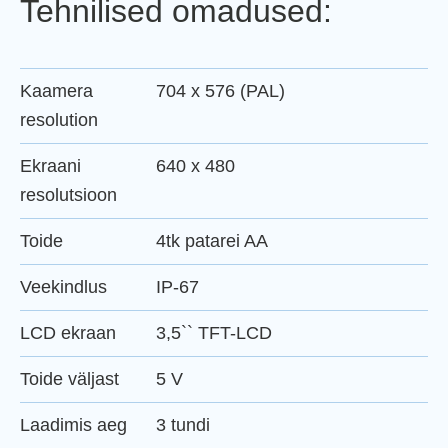
Tehnilised omadused:
Kaamera
704 x 576 (PAL)
resolution
Ekraani
640 x 480
resolutsioon
Toide
4tk patarei AA
Veekindlus
IP-67
LCD ekraan
3,5`` TFT-LCD
Toide väljast
5 V
Laadimis aeg
3 tundi