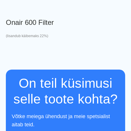
Onair 600 Filter
(lisandub käibemaks 22%)
On teil küsimusi
selle toote kohta?
Võtke meiega ühendust ja meie spetsialist
aitab teid.