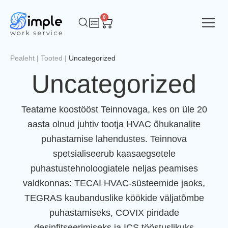
0
Pealeht
|
Tooted
|
Uncategorized
Uncategorized
Teatame koostööst Teinnovaga, kes on üle 20
aasta olnud juhtiv tootja HVAC õhukanalite
puhastamise lahendustes. Teinnova
spetsialiseerub kaasaegsetele
puhastustehnoloogiatele neljas peamises
valdkonnas: TECAI HVAC-süsteemide jaoks,
TEGRAS kaubanduslike köökide väljatõmbe
puhastamiseks, COVIX pindade
desinfitseerimiseks ja ICS tööstuslikuks