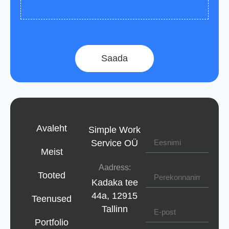
Saada
Eesnimi
Avaleht
Simple Work
Service OÜ
Meist
Perekonnanimi
Aadress:
Tooted
Kadaka tee
44a, 12915
E-post
Teenused
Tallinn
Portfolio