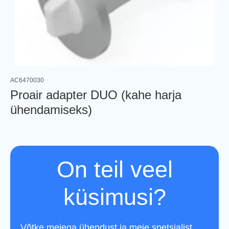
AC6470030
Proair adapter DUO (kahe harja
ühendamiseks)
On teil veel
küsimusi?
Võtke meiega ühendust ja meie spetsialist