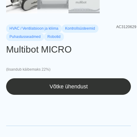
AC3120629
HVAC / Ventilatsioon ja kliima
Kontrollsüsteemid
Puhastusseadmed
Robotid
Multibot MICRO
(lisandub käibemaks 22%)
Võtke ühendust