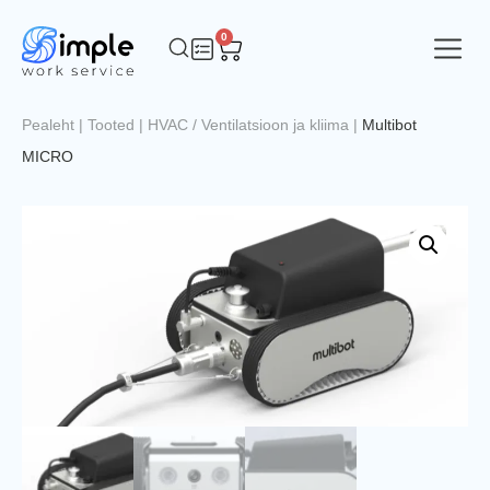
0
Pealeht
|
Tooted
|
HVAC / Ventilatsioon ja kliima
|
Multibot
MICRO