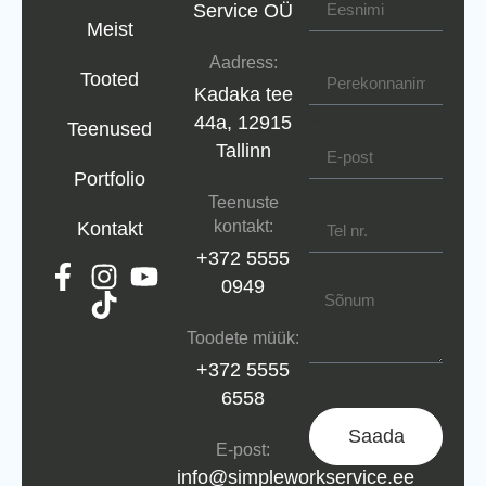
Service OÜ
Meist
Perekonnanimi
Aadress:
Tooted
Kadaka tee
44a, 12915
E-post
Teenused
Tallinn
Portfolio
Tel nr.
Teenuste
kontakt:
Kontakt
+372 5555
Sõnum
0949
Toodete müük:
+372 5555
6558
Saada
E-post:
info@simpleworkservice.ee