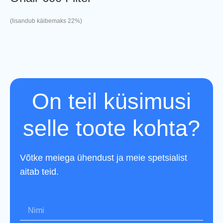
(lisandub käibemaks 22%)
On teil küsimusi
selle toote kohta?
Võtke meiega ühendust ja meie spetsialist
aitab teid.