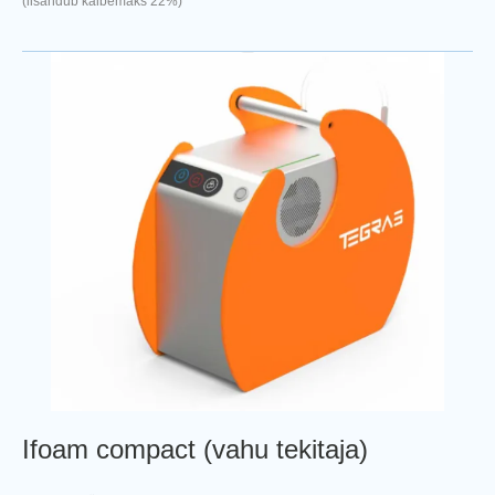
(lisandub käibemaks 22%)
Ifoam compact (vahu tekitaja)