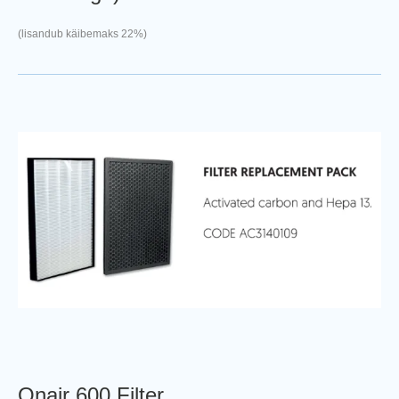
(lisandub käibemaks 22%)
Onair 600 Filter