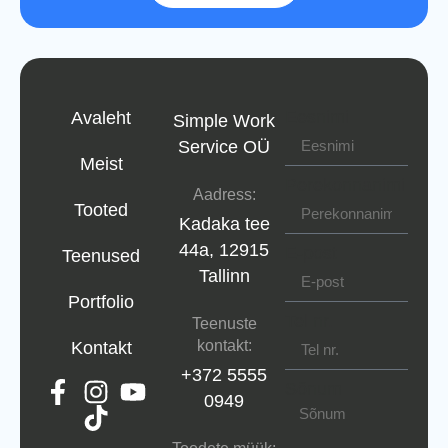
Eesnimi
Avaleht
Simple Work
Service OÜ
Meist
Perekonnanimi
Aadress:
Tooted
Kadaka tee
44a, 12915
E-post
Teenused
Tallinn
Portfolio
Tel nr.
Teenuste
kontakt:
Kontakt
+372 5555
Sõnum
0949