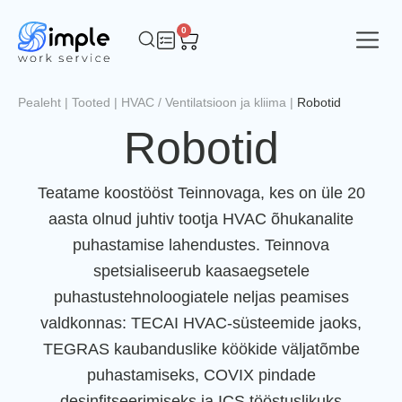
0
Pealeht
|
Tooted
|
HVAC / Ventilatsioon ja kliima
|
Robotid
Robotid
Teatame koostööst Teinnovaga, kes on üle 20
aasta olnud juhtiv tootja HVAC õhukanalite
puhastamise lahendustes. Teinnova
spetsialiseerub kaasaegsetele
puhastustehnoloogiatele neljas peamises
valdkonnas: TECAI HVAC-süsteemide jaoks,
TEGRAS kaubanduslike köökide väljatõmbe
puhastamiseks, COVIX pindade
desinfitseerimiseks ja ICS tööstuslikuks