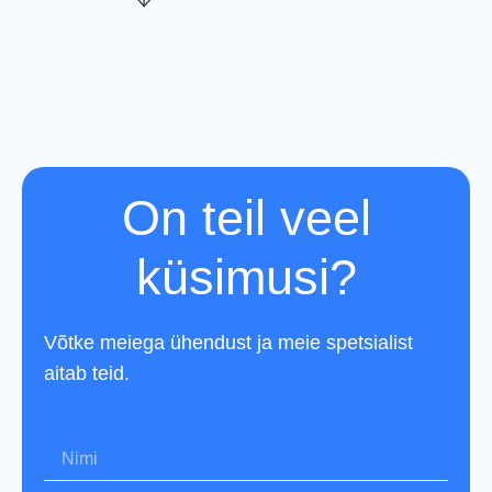
On teil veel
küsimusi?
Võtke meiega ühendust ja meie spetsialist
aitab teid.