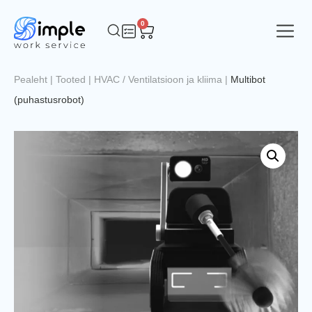
0
Pealeht
|
Tooted
|
HVAC / Ventilatsioon ja kliima
|
Multibot
(puhastusrobot)