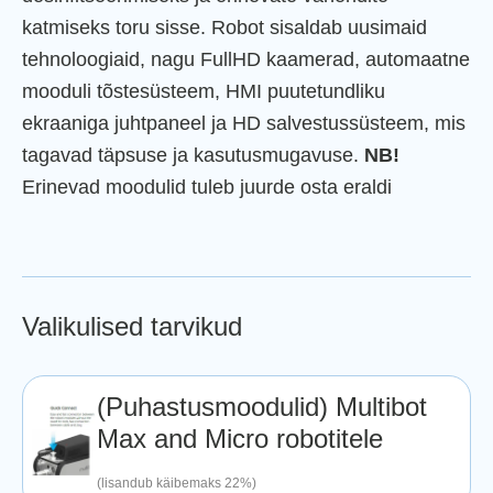
katmiseks toru sisse. Robot sisaldab uusimaid
tehnoloogiaid, nagu FullHD kaamerad, automaatne
mooduli tõstesüsteem, HMI puutetundliku
ekraaniga juhtpaneel ja HD salvestussüsteem, mis
tagavad täpsuse ja kasutusmugavuse.
NB!
Erinevad moodulid tuleb juurde osta eraldi
Valikulised tarvikud
(Puhastusmoodulid) Multibot
Max and Micro robotitele
(lisandub käibemaks 22%)