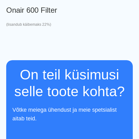
Onair 600 Filter
(lisandub käibemaks 22%)
On teil küsimusi
selle toote kohta?
Võtke meiega ühendust ja meie spetsialist
aitab teid.