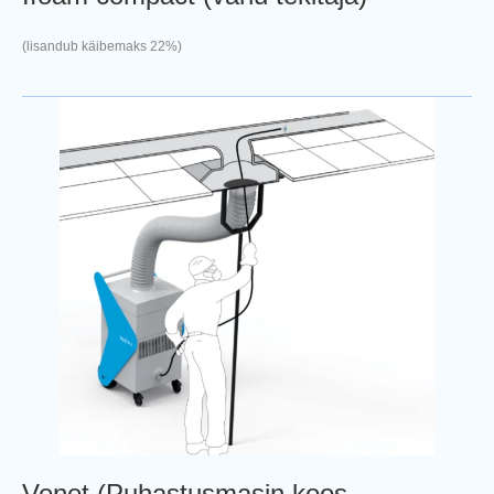
(lisandub käibemaks 22%)
Venet (Puhastusmasin koos