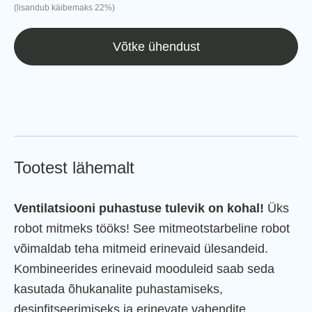
(lisandub käibemaks 22%)
Võtke ühendust
Tootest lähemalt
Ventilatsiooni puhastuse tulevik on kohal!
Üks
robot mitmeks tööks! See mitmeotstarbeline robot
võimaldab teha mitmeid erinevaid ülesandeid.
Kombineerides erinevaid mooduleid saab seda
kasutada õhukanalite puhastamiseks,
desinfitseerimiseks ja erinevate vahendite