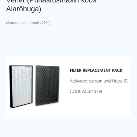
Alarõhuga)
(lisandub käibemaks 22%)