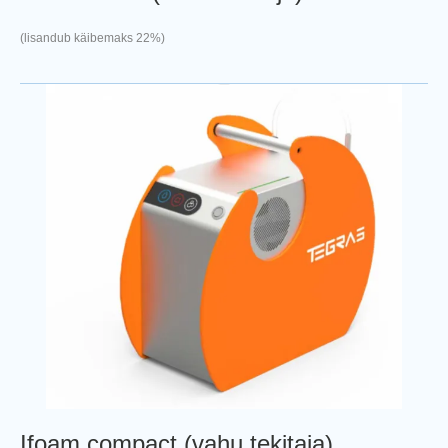
(lisandub käibemaks 22%)
Ifoam compact (vahu tekitaja)