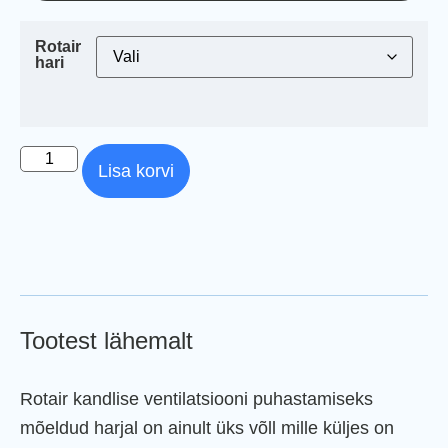
Rotair
hari
Lisa korvi
Tootest lähemalt
Rotair kandlise ventilatsiooni puhastamiseks
mõeldud harjal on ainult üks võll mille küljes on