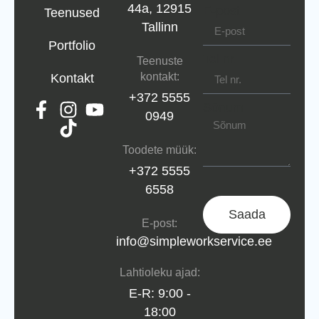
44a, 12915
E-post
Teenused
Tallinn
Portfolio
Tel nr.
Teenuste
kontakt:
Kontakt
+372 5555
Sõnum
0949
Toodete müük:
+372 5555
6558
Saada
E-post:
info@simpleworkservice.ee
Lahtioleku ajad:
E-R: 9:00 -
18:00