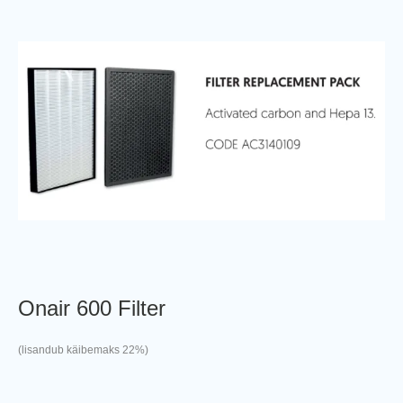
Onair 600 Filter
(lisandub käibemaks 22%)