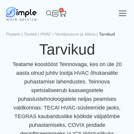
0
Pealeht
|
Tooted
|
HVAC / Ventilatsioon ja kliima
|
Tarvikud
Tarvikud
Teatame koostööst Teinnovaga, kes on üle 20
aasta olnud juhtiv tootja HVAC õhukanalite
puhastamise lahendustes. Teinnova
spetsialiseerub kaasaegsetele
puhastustehnoloogiatele neljas peamises
valdkonnas: TECAI HVAC-süsteemide jaoks,
TEGRAS kaubanduslike köökide väljatõmbe
puhastamiseks, COVIX pindade
desinfitseerimiseks ja ICS tööstuslikuks