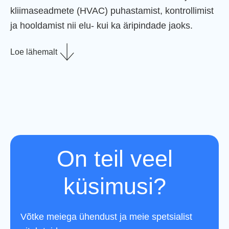
kliimaseadmete (HVAC) puhastamist, kontrollimist
ja hooldamist nii elu- kui ka äripindade jaoks.
Loe lähemalt
On teil veel
küsimusi?
Võtke meiega ühendust ja meie spetsialist