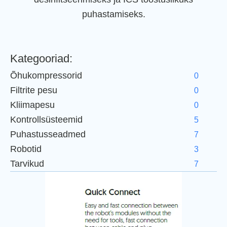
puhastamiseks.
Kategooriad:
Õhukompressorid
0
Filtrite pesu
0
Kliimapesu
0
Kontrollsüsteemid
5
Puhastusseadmed
7
Robotid
3
Tarvikud
7