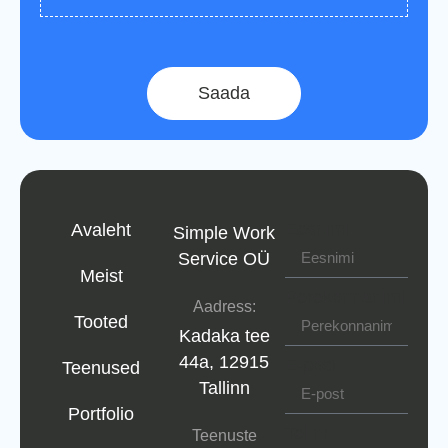
Saada
Eesnimi
Avaleht
Simple Work
Service OÜ
Meist
Perekonnanimi
Aadress:
Tooted
Kadaka tee
44a, 12915
E-post
Teenused
Tallinn
Portfolio
Tel nr.
Teenuste