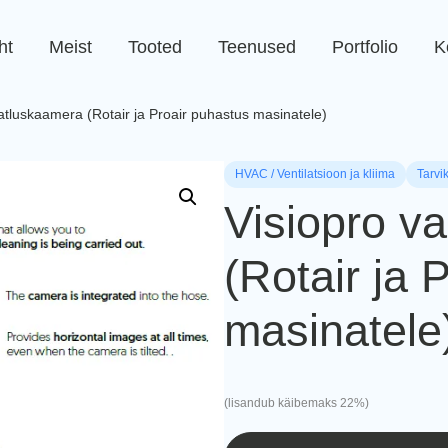
ht
Meist
Tooted
Teenused
Portfolio
K
atluskaamera (Rotair ja Proair puhastus masinatele)
HVAC / Ventilatsioon ja kliima
Tarvi
Visiopro v
(Rotair ja 
masinatele
(lisandub käibemaks 22%)