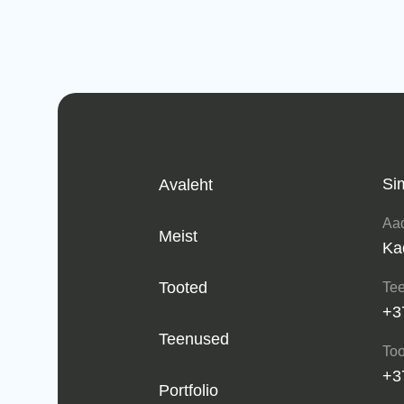
Si
Avaleht
Aad
Meist
Ka
Tooted
Tee
+3
Teenused
Too
+3
Portfolio