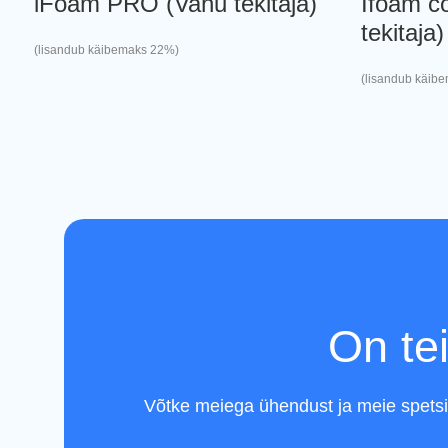
iFoam PRO (Vahu tekitaja)
Ifoam c
tekitaja)
(lisandub käibemaks 22%)
(lisandub käib
On tei
Võtke meiega ühendust ja meie spetsial