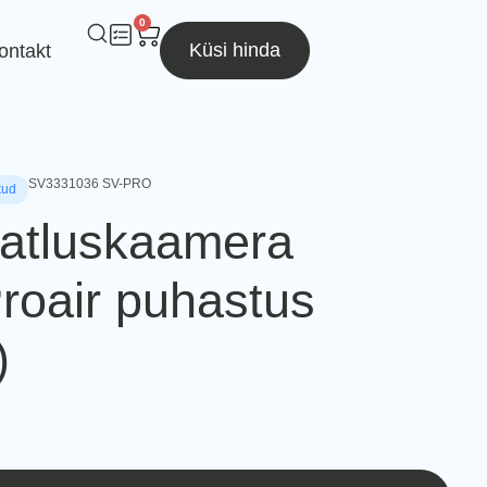
0
Küsi hinda
ontakt
SV3331036 SV-PRO
kud
aatluskaamera
Proair puhastus
)