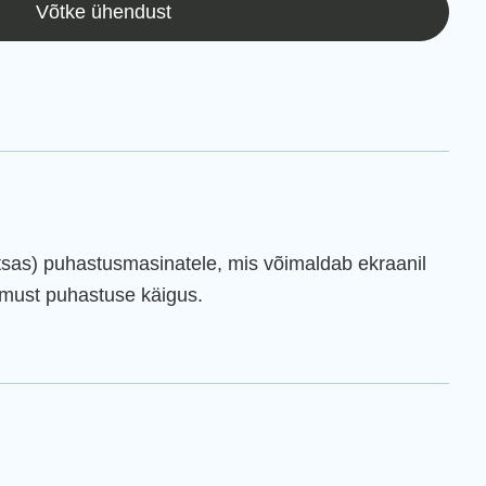
Võtke ühendust
otsas) puhastusmasinatele, mis võimaldab ekraanil
semust puhastuse käigus.