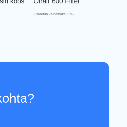
sin koos
Onair 600 Filter
(lisandub käibemaks 22%)
 kohta?