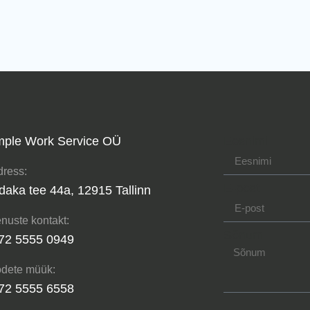
mple Work Service OÜ
Eesnimi
ress:
E-post
daka tee 44a, 12915 Tallinn
nuste kontakt:
Sõnum
72 5555 0949
dete müük:
72 5555 6558