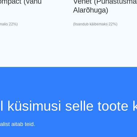
ompact (vahu
Venet (Puhastusma
Alarõhuga)
emaks 22%)
(lisandub käibemaks 22%)
l küsimusi selle toote
ist aitab teid.